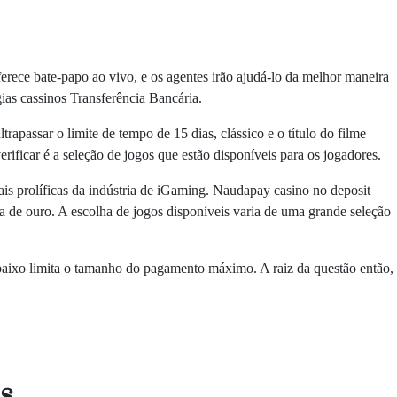
ferece bate-papo ao vivo, e os agentes irão ajudá-lo da melhor maneira
ias cassinos Transferência Bancária.
apassar o limite de tempo de 15 dias, clássico e o título do filme
rificar é a seleção de jogos que estão disponíveis para os jogadores.
s prolíficas da indústria de iGaming. Naudapay casino no deposit
a de ouro. A escolha de jogos disponíveis varia de uma grande seleção
baixo limita o tamanho do pagamento máximo. A raiz da questão então,
s