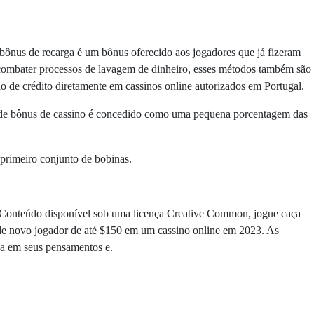
 bônus de recarga é um bônus oferecido aos jogadores que já fizeram
e combater processos de lavagem de dinheiro, esses métodos também são
ão de crédito diretamente em cassinos online autorizados em Portugal.
 de bônus de cassino é concedido como uma pequena porcentagem das
 primeiro conjunto de bobinas.
s. Conteúdo disponível sob uma licença Creative Common, jogue caça
 de novo jogador de até $150 em um cassino online em 2023. As
ça em seus pensamentos e.