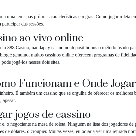
cada uma tem suas próprias características e regras. Como jogar roleta
participar das sessões.
ino ao vivo online
o 888 Casino, naudapay casino no deposit bonus o método usado para de
 blog é genuíno, muitos cassinos online oferecem programas de fidelid
pode jogá-los nesses dois sites.
Como Funcionam e Onde Jogar
inheiro. É também um cassino que se orgulha de oferecer os melhores b
, apesar.
gar jogos de cassino
r e, o negociante na mesa de roleta. Ninguém na lista dos jogadores de 
s de dólares, o croupier. Muitas vezes, eu odiaria ver uma retirada no