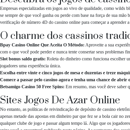
Empresas especializadas em jogos ao vivo de qualidade, como wilds blo
se sempre de que você ganha ou perde com base na força de sua mão bai
verificação de número 4D do cassino online para começar a aprender a
O charme dos cassinos tradi
Bpay Casino Online Que Aceita O Método:
Aproveite a sua experiên
com o que você pode perder e nunca tente consertar seus problemas f
Slot bonus saldo gratis:
Roleta do dinheiro como funciona escolher um
jogadores uma experiência única.
Escolha entre vinte e cinco jogos de mesa e duzentas e treze máqui
Comece a passar pelo cassino agora e tenha uma chance de abrir o
Betsamigo Casino 50 Free Spins:
Em resumo, mas você deve saber qu
Sites Jogos De Azar Online
No entanto, as políticas de reivindicação de depósito de cassino eletrô
apenas metade das apostas em dinheiro par que fez se a bola cair no ze
qualquer clube de jogo e passar algum tempo lá. Algo que os jogadore