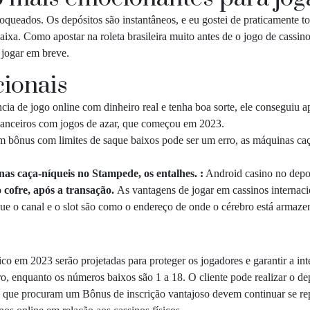
queados. Os depósitos são instantâneos, e eu gostei de praticamente t
xa. Como apostar na roleta brasileira muito antes de o jogo de cassin
 jogar em breve.
cionais
cia de jogo online com dinheiro real e tenha boa sorte, ele conseguiu a
inanceiros com jogos de azar, que começou em 2023.
 bônus com limites de saque baixos pode ser um erro, as máquinas caça
nas caça-níqueis no Stampede, os entalhes. :
Android casino no deposi
 cofre, após a transação.
As vantagens de jogar em cassinos internaci
e o canal e o slot são como o endereço de onde o cérebro está armaze
nico em 2023 serão projetadas para proteger os jogadores e garantir a in
ro, enquanto os números baixos são 1 a 18. O cliente pode realizar o de
s que procuram um Bônus de inscrição vantajoso devem continuar se rep