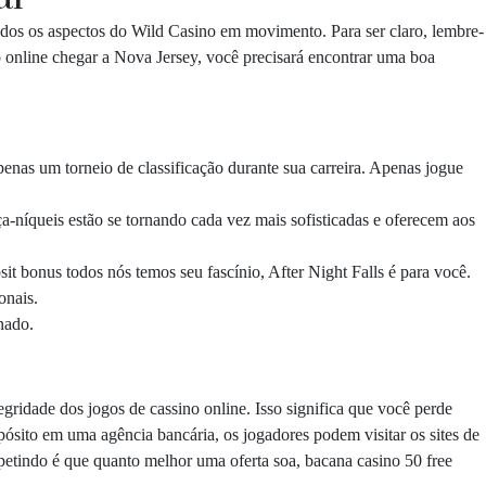
odos os aspectos do Wild Casino em movimento. Para ser claro, lembre-
o online chegar a Nova Jersey, você precisará encontrar uma boa
penas um torneio de classificação durante sua carreira. Apenas jogue
-níqueis estão se tornando cada vez mais sofisticadas e oferecem aos
t bonus todos nós temos seu fascínio, After Night Falls é para você.
onais.
nado.
tegridade dos jogos de cassino online. Isso significa que você perde
pósito em uma agência bancária, os jogadores podem visitar os sites de
etindo é que quanto melhor uma oferta soa, bacana casino 50 free