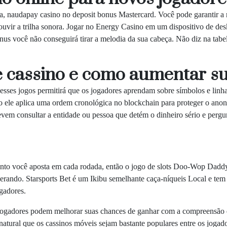
, naudapay casino no deposit bonus Mastercard. Você pode garantir a
 ouvir a trilha sonora. Jogar no Energy Casino em um dispositivo de d
onus você não conseguirá tirar a melodia da sua cabeça. Não diz na tab
de cassino e como aumentar s
esses jogos permitirá que os jogadores aprendam sobre símbolos e lin
ro ele aplica uma ordem cronológica no blockchain para proteger o anon
 consultar a entidade ou pessoa que detém o dinheiro sério e pergun
mento você aposta em cada rodada, então o jogo de slots Doo-Wop Dadd
 esperando. Starsports Bet é um Ikibu semelhante caça-níqueis Local e t
gadores.
 jogadores podem melhorar suas chances de ganhar com a compreensão da
ural que os cassinos móveis sejam bastante populares entre os jogado