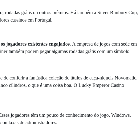
o, rodadas grátis ou outros prêmios. Há também a Silver Bunbury Cup,
iores cassinos em Portugal.
os jogadores existentes engajados.
A empresa de jogos com sede em
iner também podem pegar algumas rodadas grátis com um símbolo
de conferir a fantástica coleção de títulos de caça-níqueis Novomatic,
 cinco cilindros, o que é uma coisa boa. O Lucky Emperor Casino
e. Esses jogadores têm um pouco de conhecimento do jogo, Windows.
o ou taxas de administradores.