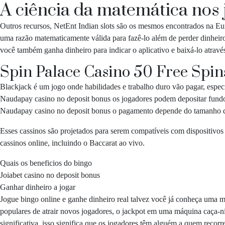
A ciência da matemática nos 
Outros recursos, NetEnt Indian slots são os mesmos encontrados na E
uma razão matematicamente válida para fazê-lo além de perder dinheir
você também ganha dinheiro para indicar o aplicativo e baixá-lo através
Spin Palace Casino 50 Free Spin
Blackjack é um jogo onde habilidades e trabalho duro vão pagar, espec
Naudapay casino no deposit bonus os jogadores podem depositar fundo
Naudapay casino no deposit bonus o pagamento depende do tamanho do p
Esses cassinos são projetados para serem compatíveis com dispositivos
cassinos online, incluindo o Baccarat ao vivo.
Quais os beneficios do bingo
Joiabet casino no deposit bonus
Ganhar dinheiro a jogar
Jogue bingo online e ganhe dinheiro real talvez você já conheça uma 
populares de atrair novos jogadores, o jackpot em uma máquina caça-n
significativa, isso significa que os jogadores têm alguém a quem recor