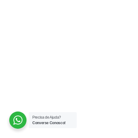
Read More
23/05/2026
Acepick Casino No Deposit Bonus
Read More
23/05/2026
Aplicativo Sorteio Bingo
Precisa de Ajuda?
Converse Conosco!
Read More